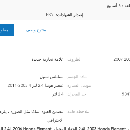
EPA
إصدار الشهادات:
منتوج وصف
معلوم
2.4L لعنصر هوندا 2003 2004 2005 2006 2007
الظروف:
علامة تجارية جديدة
مادة الجسم:
ستانلس ستيل
موديل السيارة:
عنصر هوندا 2.4 لتر 4 2003-2011
534
حد المحرك:
2.4 لتر
ملاحظة هامة:
تتضمن العبوة: تمامًا مثل الصورة ، يلزم 
الاحترافي
,
2.4L 2003 Honda Element الحفاز المحول
,
2.4L 2006 Honda Element الحفاز المحول