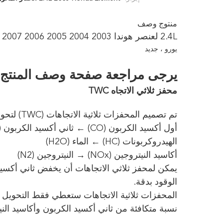
منتوج وصف
2.4L لعنصر هوندا 2003 2004 2005 2006 2007 2008-2011 المحول الحفاز
يورو ، جديد
يرجى مراجعة صفحة وصف المنتج أد
محفز ثلاثي الاتجاه TWC
تم تصميم المحفزات ثلاثية الاتجاهات (TWC) لتحويل ثلاثة ملوثات في وقت واحد إلى انبعاثات غير ضارة:
أول أكسيد الكربون (CO) ← ثاني أكسيد الكربون (CO2)
الهيدروكربونات (HC) ← الماء (H2O)
أكاسيد النيتروجين (NOx) → النيتروجين (N2)
الوقود بدقة.
المحفزات ثلاثية الاتجاهات ستعطي فقط التحويل ا
نسبة متكافئة من ثاني أكسيد الكربون وأكاسيد الني