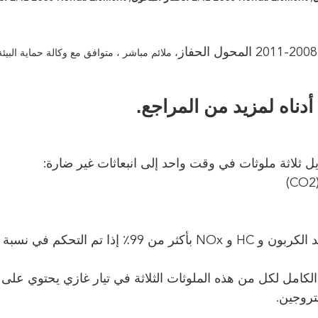
ناه لمزيد من المراجع.
يمكن لمحفز ثلاثي الاتجاهات أن يخفض ثاني أكسيد الكربون و HC و NOx بأكثر من 99٪ إذ
لكامل لكل من هذه الملوثات الثلاثة في تيار غازي يحتوي على
تروجين.