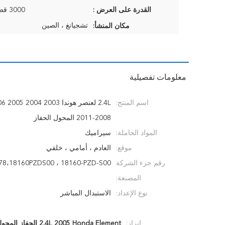
القدرة على العرض :
3000 قطعة / 6 أسابيع
تشجيانغ ، الصين
مكان المنشأ:
معلومات تفصيلية
اسم المنتج:
2008-2011 المحول الحفاز
المواد الحاملة:
سيراميك
موقع:
العادم ، أمامي ، خلفي
رقم جزء الشركة
78،18160PZDS00 ، 18160-PZD-S00
المصنعة:
نوع الإعداد:
الاستبدال المباشر
إبراز:
2.4L 2005 Honda Element الحفاز المحول