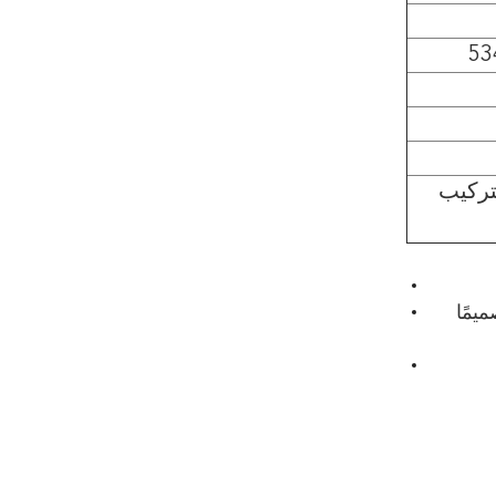
53
تركيب
سعة تخزين الأكسجين بينما توفر خبرة OE تصميمًا 