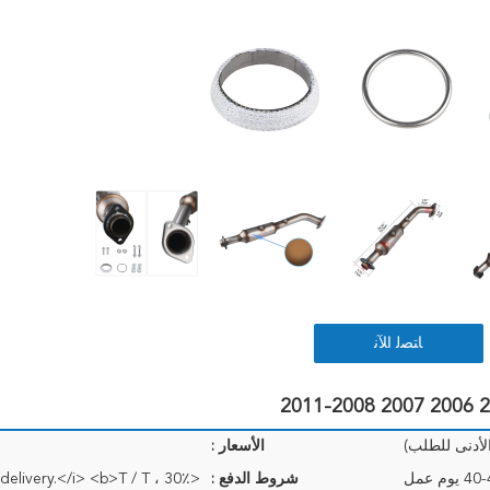
ﺎﺘﺼﻟ ﺍﻶﻧ
الأسعار :
 يوم عمل
شروط الدفع :