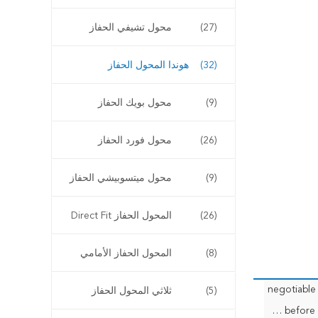
(27)
محول تشيفي الحفاز
(32)
هوندا المحول الحفاز
(9)
محول بويك الحفاز
(26)
محول فورد الحفاز
(9)
محول ميتسوبيشي الحفاز
(26)
المحول الحفاز Direct Fit
(8)
المحول الحفاز الأمامي
negotiable
(5)
ثلاثي المحول الحفاز
<i>T/T,30% as deposit, and 70% before delivery.</i> <b>T / T ، 30٪ كوديعة ، و 70٪ قبل التسليم.</b> <