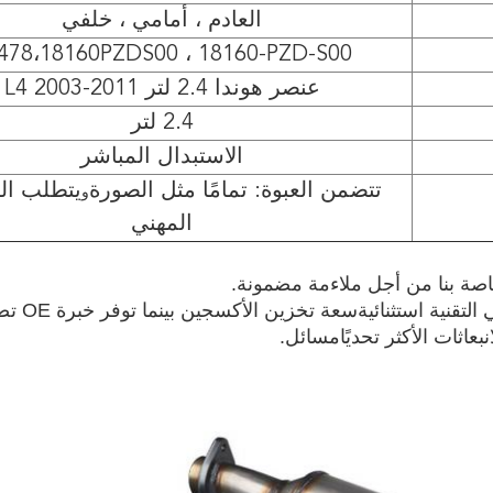
العادم ، أمامي ، خلفي
478،18160PZDS00 ، 18160-PZD-S00
عنصر هوندا 2.4 لتر L4 2003-2011
2.4 لتر
الاستبدال المباشر
تتضمن العبوة: تمامًا مثل الصورة
يتطلب ال
و
المهني
صة بنا من أجل ملاءمة مضمونة.
تقنية استثنائية
عاثات الأكثر تحديًا
مسائل.