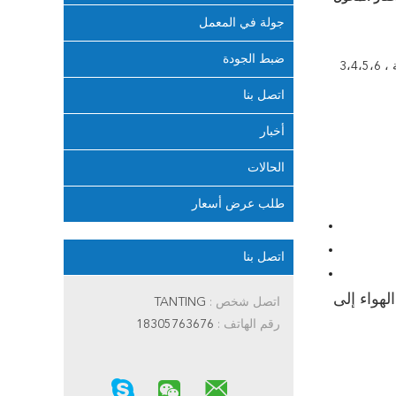
جولة في المعمل
ضبط الجودة
، ملائم مباشر ، متوافق مع وكالة حماية البيئة ، 3،4،5،6
اتصل بنا
أخبار
الحالات
طلب عرض أسعار
اتصل بنا
ا تم التحكم في نسبة الهواء إلى
اتصل شخص :
TANTING
رقم الهاتف :
18305763676