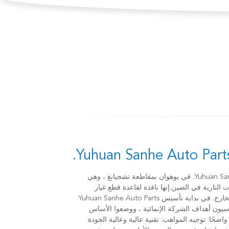
Yuhuan Sanhe Auto Parts 
يقع Yuhuan Sanhe Auto Parts Industry Co.، Ltd. في يوهوان بمقاطعة تشجيانغ ، وهي
 النارية في الصين.إنها نافذة لقاعدة قطع غيار
السيارات Yuhuan لتظهر في الداخل والخارج. في بداية تأسيس Yuhuan Sanhe Auto Parts
 القادة الأساسيون أهداف الشركة الإنمائية ، ووضعوا الأساس
للتطور السريع للشركة ، ووضعوا موقفًا واضحًا: توجيه المواهب: تقنية عالية وعالية الجودة